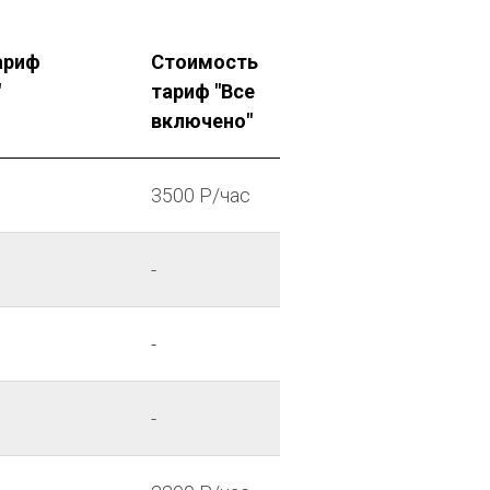
ариф
Стоимость
"
тариф "Все
включено"
3500 P/час
-
-
-