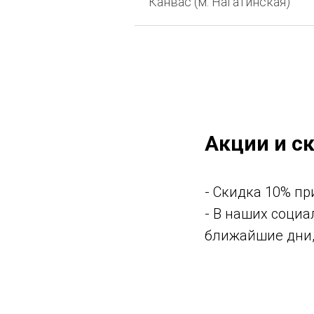
Канвас (м. Нагатинская)
Акции и с
- Скидка 10% пр
- В наших социа
ближайшие дни,
Кешбэк